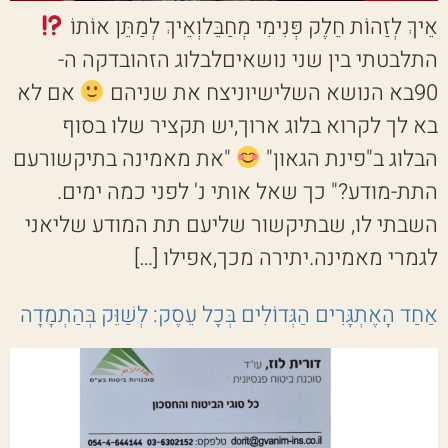
אֵיךְ לְזַהוֹת חֵלֶק פְּנִימִי מְחַבֵּלוְאֵיךְ לְמַתֵּן אוֹתוֹ
התלבטתי בין שני נושאיםלבלוג הזהובדקה ה-
90בא הנושא השלישיוניצח את שניהם
אם לא
בא לך לקרוא בלוג ארוך,יש תקציר שלו בסוף
הבלוג ב"פינת הגאון"
"את מאמינה בתיקשורעם
התת-מודע?" כך שאל אותי נ' לפני כמה ימים.
השבתי לו, שבתיקשור שליעם תת המודע שליאני
לגמרי מאמינה.יתירה מכך,אפילו […]
אַחַד הָאֶתְגָּרִים הַגְּדוֹלִים בְּכָל עֵסֶק: לְשַׁוֵּק בְּהַתְמָדָה