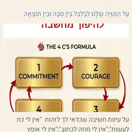
עַל הַנְּטִיָּה שֶׁלָּנוּ לְבַלְבֵּל בֵּין סִבָּה וּבֵין תּוֹצָאָה
על עיוות חשיבה שכדאי לך לזהות "אין לי כח
לעשות";"אין לי מוזה לכתוב";"אין לי אומץ