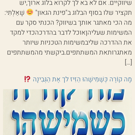
שיווקיים. אם לא בא לך לקרוא בלוג ארוך,יש
תקציר שלו בסוף הבלוג ב"פינת הגאון"
שָׁאַלְתִּי:
מה הכי מאתגר אותך בשיווק? הכנתי סקר עם
המשימות שעליהןאוכל לדבר בהדרכהכדי למקד
את ההדרכה שליבמשימות הטכניות שיותר
מאתגרותאת המשתתפים.ביקשתי מהמשתתפים
[…]
מָה קוֹרֶה כְּשֶׁמִּישֶׁהוּ הֵזִיז לך אֶת הַגְּבִינָה