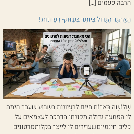
הרבה פעמים […]
הָאֶתְגָּר הַגָּדוֹל בְּיוֹתֵר בְּשִׁוּוּק- רַעֲיוֹנוֹת !
שְׁלוֹשָׁה בְּאֵרוֹת חַיִּים לְרַעֲיוֹנוֹת בשבוע שעבר היתה
לי הפתעה גדולה.תכננתי הדרכה לעצמאים על
כלים חינמייםשעוזרים לי לייצר בקלותסרטונים