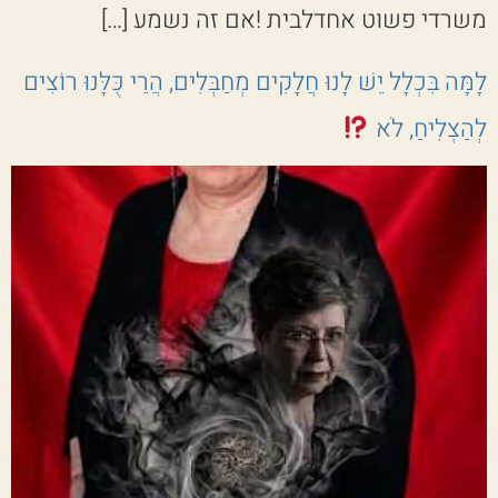
משרדי פשוט אחדלבית !אם זה נשמע […]
לָמָּה בִּכְלָל יֵשׁ לָנוּ חֲלָקִים מְחַבְּלִים, הֲרֵי כֻּלָּנוּ רוֹצִים
לְהַצְלִיחַ, לֹא