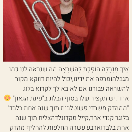
אֵיךְ מִגְבָּלָה הוֹפֶכֶת לְהַשְׁרָאָה מה שנראה לנו כמו
מגבלהומרפה את ידינו,יכול להיות דווקא מקור
להשראה עבורנו אם לא בא לך לקרוא בלוג
ארוך,יש תקציר שלו בסוף הבלוג ב"פינת הגאון"
"ממהדק משרדי פשוטלבית תוך שנה אחת בלבד"
בלוגר קנדי אחד,קייל מקדונלדהצליח תוך שנה
אחת בלבדוארבע עשרה החלפות להחליף מהדק