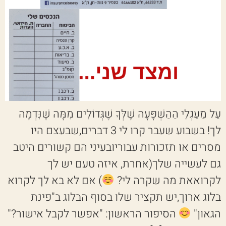
עַל מַעַגְלֵי הַהַשְׁפָּעָה שֶׁלְּךָ שֶׁגְּדוֹלִים מִמָּה שֶׁנִּדְמֶה
לך! בשבוע שעבר קרו לי 3 דברים,שבעצם היו
מסרים או תזכורות עבוריובעיני הם קשורים היטב
גם לעשייה שלך(אחרת, איזה טעם יש לך
לקרואאת מה שקרה לי?
) אם לא בא לך לקרוא
בלוג ארוך,יש תקציר שלו בסוף הבלוג ב"פינת
הגאון"
הסיפור הראשון: "אפשר לקבל אישור?"