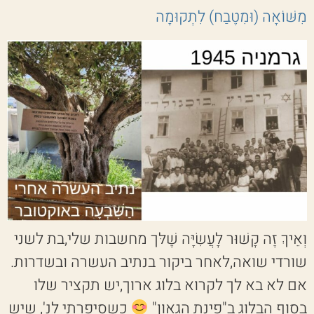
מִשּׁוֹאָה (וּמִטֶבַח) לִתְקוּמָה
וְאֵיךְ זֶה קָשׁוּר לָעֲשִׂיָּה שֶׁלּך מחשבות שלי,בת לשני
שורדי שואה,לאחר ביקור בנתיב העשרה ובשדרות.
אם לא בא לך לקרוא בלוג ארוך,יש תקציר שלו
בסוף הבלוג ב"פינת הגאון"
כשסיפרתי לנ', שיש