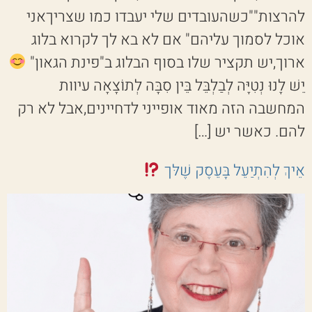
להרצות""כשהעובדים שלי יעבדו כמו שצריךאני
אוכל לסמוך עליהם" אם לא בא לך לקרוא בלוג
ארוך,יש תקציר שלו בסוף הבלוג ב"פינת הגאון"
יֵשׁ לָנוּ נְטִיָּה לְבַלְבֵּל בֵּין סִבָּה לְתוֹצָאָה עיוות
המחשבה הזה מאוד אופייני לדחיינים,אבל לא רק
להם. כאשר יש […]
אֵיךְ לְהִתְיַעֵל בָּעֵסֶק שֶׁלּך