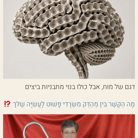
דגם של מוח, אבל כולו בנוי מתבניות ביצים
מָה הַקֶּשֶׁר בֵּין מְהַדֵּק מִשְׂרָדִי פָּשׁוּט לָעֲשִׂיָּה שֶׁלּך