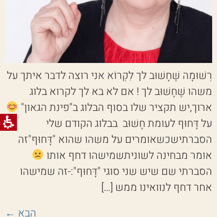
רְשׁוּמָה שֶׁחָשׁוּב לך לִקְרוֹא אני רוצה לדבר איתך על
משהו שֶׁחָשׁוּב לך ! אם לא בא לך לקרוא בלוג
ארוך,יש תקציר שלו בסוף הבלוג ב"פינת הגאון"
על דָּחוּף לעומת חָשׁוּב בבלוג הקודם שלי
הסברתישכשאומרים על משהו שהוא "דָּחוּף"זה
אומר מבחינה לשוניתשמישהו דחף אותו
הסברתי שם שיש שני סוגי "דָּחוּף":-זה שמישהו
אחר דחף לנוואינו ממש […]
הבא
←