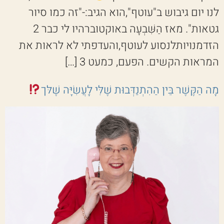
לנו יום גיבוש ב"עוטף",הוא הגיב:-"זה כמו סיור
גטאות". מאז הַשִּׁבְעָה באוקטוברהיו לי כבר 2
הזדמנויותלנסוע לעוטף,והעדפתי לא לראות את
המראות הקשים. הפעם, כמעט 3 […]
מָה הַקֶּשֶׁר בֵּין הַהִתְנַדְּבוּת שֶׁלִּי לָעֲשִׂיָּה שֶׁלּך