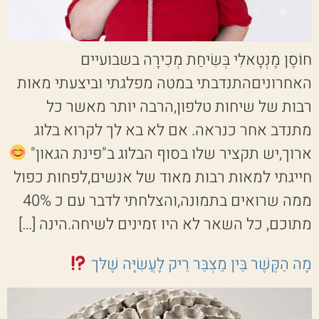
חוֹסֶן מֶנְטָאלִי בְּשִׂיחַת מְכִירָה בשבועיים
האחרוניםהתנדבתי במטה מפלגתי וביצעתי מאות
רבות של שיחות טלפון,הרבה יותר מאשר כל
מתנדב אחר כנראה. אם לא בא לך לקרוא בלוג
ארוך,יש תקציר שלו בסוף הבלוג ב"פינת הגאון"
חייגתי למאות רבות מאוד של אנשים,לפחות כפול
ממה שרואים בתמונה,והצלחתי לדבר עם כ 40%
מתוכם, כל השאר לא היו זמינים לשיחה.הינה […]
מָה הַקֶּשֶׁר בֵּין מַצְבֵּר רֵיק לָעֲשִׂיָּה שֶׁלּך