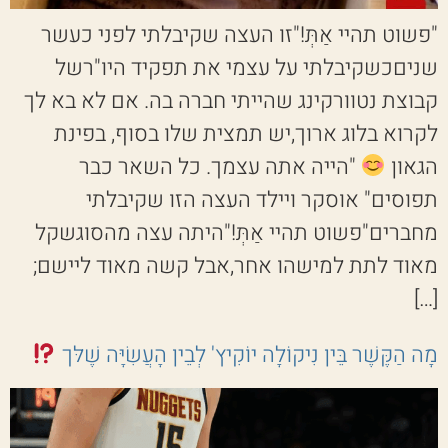
"פשוט תהיי אַתְּ!"זו העצה שקיבלתי לפני כעשר
שניםכשקיבלתי על עצמי את תפקיד היו"רשל
קבוצת נטוורקינג שהייתי חברה בה. אם לא בא לך
לקרוא בלוג ארוך,יש תמצית שלו בסוף, בפינת
הגאון
"הייה אתה עצמך. כל השאר כבר
תפוסים" אוסקר ויילד העצה הזו שקיבלתי
מחברים"פשוט תהיי אַתְּ!"היתה עצה מהסוגשקל
מאוד לתת למישהו אחר,אבל קשה מאוד ליישם;
[…]
מָה הַקֶּשֶׁר בֵּין נִיקוֹלָה יוֹקִיץ' לְבֵין הָעֲשִׂיָּה שֶׁלּך