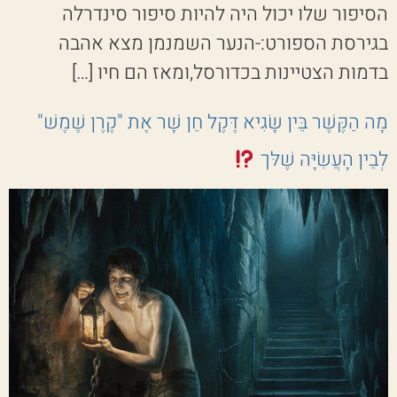
הסיפור שלו יכול היה להיות סיפור סינדרלה
בגירסת הספורט:-הנער השמנמן מצא אהבה
בדמות הצטיינות בכדורסל,ומאז הם חיו […]
מָה הַקֶּשֶׁר בֵּין שָׂגִיא דֶּקֶל חֵן שָׁר אֶת "קֶרֶן שֶׁמֶשׁ"
לְבֵין הָעֲשִׂיָּה שֶׁלּך