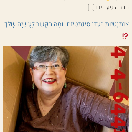
הרבה פעמים […]
אוֹתֶנְטִיּוּת בְּעִדַּן סִינְתֵּטִיּוֹת -וּמָה הַקֶּשֶׁר לָעֲשִׂיָּה שֶׁלּך