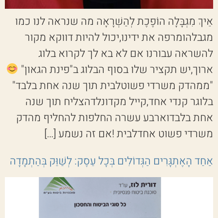
אֵיךְ מִגְבָּלָה הוֹפֶכֶת לְהַשְׁרָאָה מה שנראה לנו כמו
מגבלהומרפה את ידינו,יכול להיות דווקא מקור
להשראה עבורנו אם לא בא לך לקרוא בלוג
ארוך,יש תקציר שלו בסוף הבלוג ב"פינת הגאון"
"ממהדק משרדי פשוטלבית תוך שנה אחת בלבד"
בלוגר קנדי אחד,קייל מקדונלדהצליח תוך שנה
אחת בלבדוארבע עשרה החלפות להחליף מהדק
משרדי פשוט אחדלבית !אם זה נשמע […]
אַחַד הָאֶתְגָּרִים הַגְּדוֹלִים בְּכָל עֵסֶק: לְשַׁוֵּק בְּהַתְמָדָה