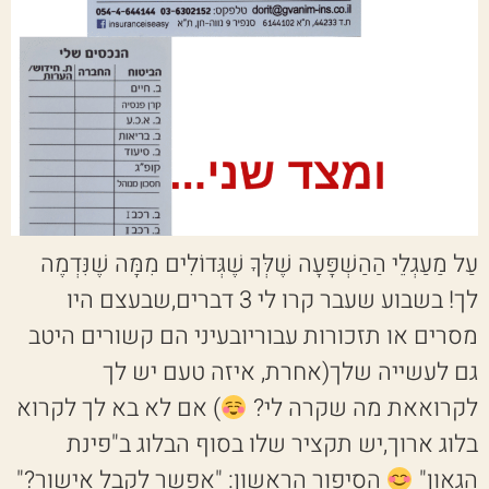
עַל מַעַגְלֵי הַהַשְׁפָּעָה שֶׁלְּךָ שֶׁגְּדוֹלִים מִמָּה שֶׁנִּדְמֶה
לך! בשבוע שעבר קרו לי 3 דברים,שבעצם היו
מסרים או תזכורות עבוריובעיני הם קשורים היטב
גם לעשייה שלך(אחרת, איזה טעם יש לך
לקרואאת מה שקרה לי?
) אם לא בא לך לקרוא
בלוג ארוך,יש תקציר שלו בסוף הבלוג ב"פינת
הגאון"
הסיפור הראשון: "אפשר לקבל אישור?"