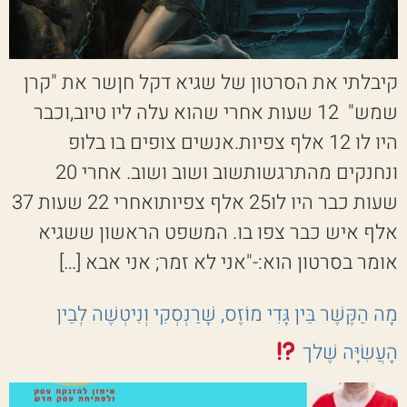
קיבלתי את הסרטון של שגיא דקל חןשר את "קרן
שמש" 12 שעות אחרי שהוא עלה ליו טיוב,וכבר
היו לו 12 אלף צפיות.אנשים צופים בו בלופ
ונחנקים מהתרגשותשוב ושוב ושוב. אחרי 20
שעות כבר היו לו25 אלף צפיותואחרי 22 שעות 37
אלף איש כבר צפו בו. המשפט הראשון ששגיא
אומר בסרטון הוא:-"אני לא זמר; אני אבא […]
מָה הַקֶּשֶׁר בֵּין גָּדִי מוֹזֶס, שָׁרַנְסְקִי וְנִיטְשֶׁה לְבֵין
הָעֲשִׂיָּה שֶׁלך