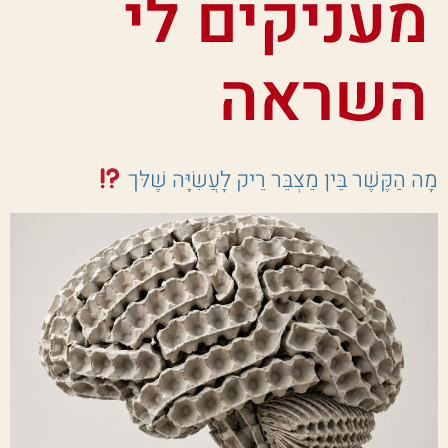
מעניקים לי
השראה
מָה הַקֶּשֶׁר בֵּין מַצְבֵּר רֵיק לָעֲשִׂיָּה שֶׁלּך