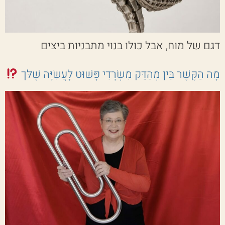
דגם של מוח, אבל כולו בנוי מתבניות ביצים
מָה הַקֶּשֶׁר בֵּין מְהַדֵּק מִשְׂרָדִי פָּשׁוּט לָעֲשִׂיָּה שֶׁלּך