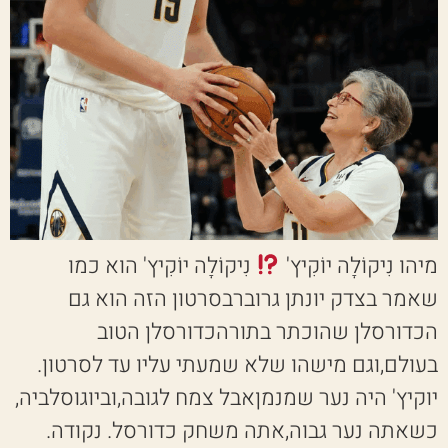
מיהו נִיקוֹלָה יוֹקִיץ'
נִיקוֹלָה יוֹקִיץ' הוא כמו
שאמר בצדק יונתן גרוברבסרטון הזה הוא גם
הכדורסלן שהוכתר בתורהכדורסלן הטוב
בעולם,וגם מישהו שלא שמעתי עליו עד לסרטון.
יוקיץ' היה נער שמנמןאבל צמח לגובה,וביוגוסלביה,
כשאתה נער גבוה,אתה משחק כדורסל. נקודה.