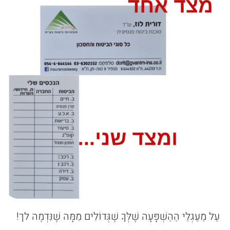
עַל מַעַגְלֵי הַהַשְׁפָּעָה שֶׁלְּךָ שֶׁגְּדוֹלִים מִמָּה שֶׁנִּדְמֶה לך!