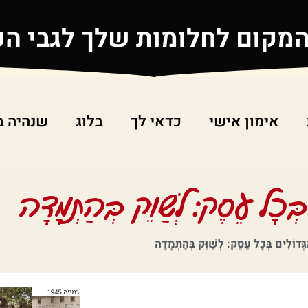
המקום לחלומות שלך לגבי ה
אימון אישי
כדאי לך
בלוג
שנהיה ב
ְכָל עֵסֶק: לְשַׁוֵּק בְּהַתְמָדָה
ְּדוֹלִים בְּכָל עֵסֶק: לְשַׁוֵּק בְּהַתְמָדָה