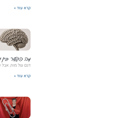
קרא עוד »
מָה הַקֶּשֶׁר בֵּין מַ
דגם של מוח, אבל כו
קרא עוד »