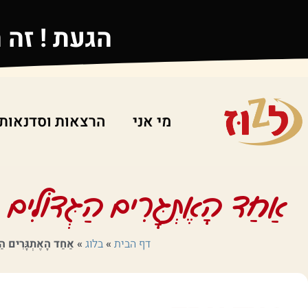
הגעת ! זה 
מי אני
הרצאות וסדנאות
אַחַד הָאֶתְגָּרִים הַגְּדוֹלִים בּ
דף הבית
»
בלוג
»
אַחַד הָאֶתְגָּרִים הַג