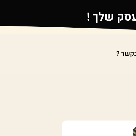
עסק שלך !
קשר ?