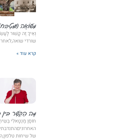
מִשּׁוֹאָה (וּמִטֶבַח)
וְאֵיךְ זֶה קָשׁוּר לָ
שורדי שואה,לאחר 
קרא עוד »
מָה הַקֶּשֶׁר בֵּין הַהִ
חוֹסֶן מֶנְטָאלִי בְּשׂ
האחרוניםהתנדבתי 
של שיחות טלפון,הר