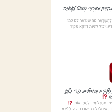
ַדֵּק מִשְׂרָדִי פָּשׁוּט לָעֲשִׂיָּה
כֶת לְהַשְׁרָאָה מה שנראה לנו כמו
נו,יכול להיות דווקא מקור
ּ חֲלָקִים מְחַבְּלִים, הֲרֵי כֻּלָּנוּ
לֹא
מִי מְחַבֵּלוְאֵיךְ לְמַתֵּן אוֹתוֹ
איםלבלוג הזהובדקה ה- 90בא