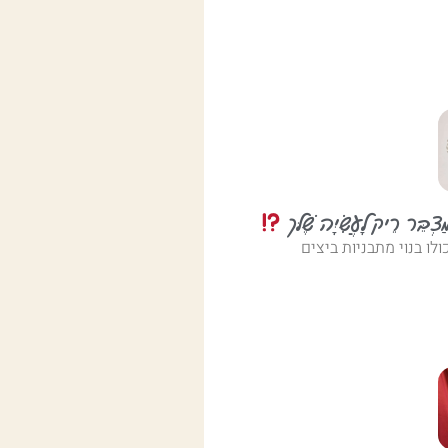
צְבֵּר רֵיק לָעֲשִׂיָּה שֶׁלּך
לו בנוי מתבניות ביצים