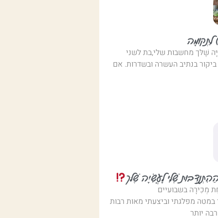
 לִתְקוּמָה
עֲשִׂיָּה שֶׁלּך מחשבות שלי,בת לשני
ביקור בנתיב העשרה ובשדרות. אם
תְנַדְּבוּת שֶׁלִּי לָעֲשִׂיָּה שֶׁלּך
ִיחַת מְכִירָה בשבועיים
במטה מפלגתי וביצעתי מאות רבות
בה יותר