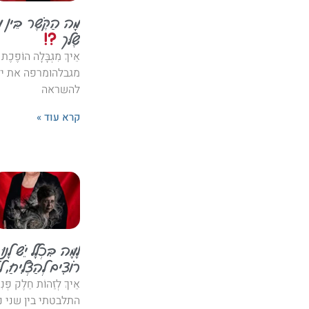
מָה הַקֶּשֶׁר בֵּין מְה
שֶׁלּך
אֵיךְ מִגְבָּלָה הוֹפֶ
מגבלהומרפה את ידי
להשראה
קרא עוד »
לָמָּה בִּכְלָל יֵשׁ לָנו
רוֹצִים לְהַצְלִיחַ, 
אֵיךְ לְזַהוֹת חֵלֶק פְּנִי
התלבטתי בין שני נוש