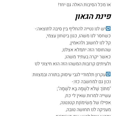
או מכל הסיבות האלה גם יחד!
פינת הגאון
יש לנו נטייה להחליף בין סיבה לתוצאה:-
כשחסר לנו משהו, כגון ביטחון עצמי,
קל לנו לחשוב ולהאמין,
שהחוסר הזה יתמלא אצלנו,
כאשר יקרה בעתיד משהו,
ולעיתים קרובות המשהו הזה הוא חיצוני לנו
עקרון תלמודי לגבי עיסוק בתורה ובמצוות
נכון גם למחשבה כזו:-
"מִתּוֹךְ שֶׁלֹּא לִשְׁמָהּ בָּא לִשְׁמָהּ";
עשייה למרות שאין לי כח,
אפילו של מְשִׂימוֹנֶת קטנטנה,
מעניקה לנו תחושה טובה,