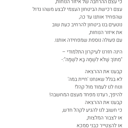
כי עצם ההרחבה של איזור הנוחות,
עצם רכישת הביטחון העצמי לבצע משהו גדול
שהפחיד אותנו עד כה,
נוטעים בנו ביטחון להרחיב כעת שוב
את איזור הנוחות,
עם פעולה נוספת שמפחידה אותנו.
הינה חזרנו לעיקרון התלמודי –
"מִתּוֹךְ שֶׁלֹּא לִשְׁמָהּ בָּא לִשְׁמָהּ":-
קבענו את ההרצאה
לא בגלל שאנחנו 'חיית במה'
ונוח לנו לעמוד מול קהל!
להיפך, רעדנו מפחד מעצם המחשבה!
קבענו את ההרצאה
כי חשוב לנו להגיע לקהל חדש,
או לצבור המלצות,
או להצטייר כבני סמכא