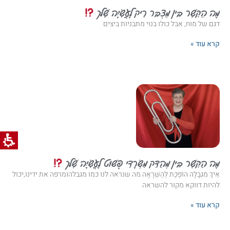
מָה הַקֶּשֶׁר בֵּין מַצְבֵּר רֵיק לָעֲשִׂיָּה שֶׁלּך
דגם של מוח, אבל כולו בנוי מתבניות ביצים
קרא עוד »
מָה הַקֶּשֶׁר בֵּין מְהַדֵּק מִשְׂרָדִי פָּשׁוּט לָעֲשִׂיָּה שֶׁלּך
אֵיךְ מִגְבָּלָה הוֹפֶכֶת לְהַשְׁרָאָה מה שנראה לנו כמו מגבלהומרפה את ידינו,יכול
להיות דווקא מקור להשראה
קרא עוד »