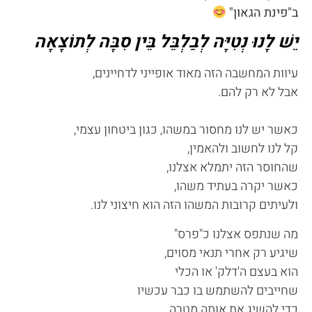
ב"פינת הגאון"
יֵשׁ לָנוּ נְטִיָּה לְבַלְבֵּל בֵּין סִבָּה לְתוֹצָאָה
עיוות המחשבה הזה מאוד אופייני לדחיינים,
אבל לא רק להם.
כאשר יש לנו מחסור במשהו, כגון ביטחון עצמי,
קל לנו לחשוב ולהאמין,
שהחוסר הזה יתמלא אצלנו,
כאשר יקרה בעתיד משהו,
ולעיתים קרובות המשהו הזה הוא חיצוני לנו.
מה שנתפס אצלנו כ"פרס"
שיגיע רק אחרי תנאי מסוים,
הוא בעצם ה'דלק' או הכלי
שחייבים להשתמש בו כבר עכשיו
כדי להשיג את אותה מטרה.