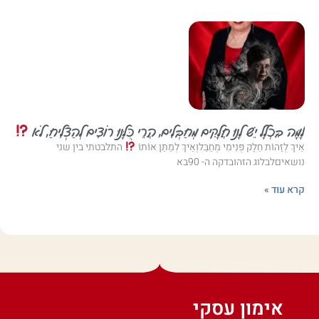
לָמָּה בִּכְלָל יֵשׁ לָנוּ חֲלָקִים מְחַבְּלִים, הֲרֵי כֻּלָּנוּ רוֹצִים לְהַצְלִיחַ, לֹא
אֵיךְ לְזַהוֹת חֵלֶק פְּנִימִי מְחַבֵּלוְאֵיךְ לְמַתֵּן אוֹתוֹ
התלבטתי בין שני
נושאיםלבלוג הזהובדקה ה- 90בא
קרא עוד »
אימון עסקי