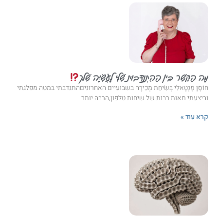
מָה הַקֶּשֶׁר בֵּין הַהִתְנַדְּבוּת שֶׁלִּי לָעֲשִׂיָּה שֶׁלּך
חוֹסֶן מֶנְטָאלִי בְּשִׂיחַת מְכִירָה בשבועיים האחרוניםהתנדבתי במטה מפלגתי
וביצעתי מאות רבות של שיחות טלפון,הרבה יותר
קרא עוד »