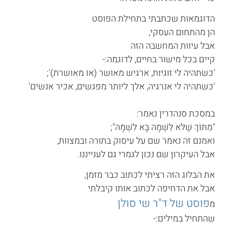
הדוגמאות שכתבתי בתחילת הפוסט
הן מהתחום העסקי,
אבל עיוות המחשבה הזה
קיים בכל מישור בחיים, לדוגמה:-
'כשתהיה לי זוגיות, ארגיש מאושר (או מאושרת)';
'כשתהיה לי אנרגיה, אלך ליותר מפגשים, אכיר אנשים'
במסכת סנהדרין נאמר:
"מִתּוֹךְ שֶׁלֹּא לִשְׁמָהּ בָּא לִשְׁמָהּ";
ואמנם זה נאמר שם על עיסוק בתורה ובמצוות,
אבל העיקרון שם נכון לגמרי גם לענייננו.
את הבלוג הזה רציתי לכתוב כבר מזמן,
אבל את הדחיפה לכתוב אותו קיבלתי
פוסט של ד"ר שי סולן
מ
שהתחיל במילים:-