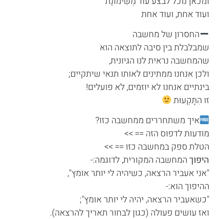
ומכאן נוכל לבצע עוד מְשִׂימוֹנֶת
ועוד אחת, ועוד אחת
החסרון של מחשבה
שמבלבלת בין סיבה לתוצאה הוא
שהמחשבה נראית לנו הגיונית,
ולכן אנחנו ממתינים לאותו תנאי שיתקיים;
בינתיים אנחנו לא יוזמים, לא פועלים!
זו הִתָּקְעוּת
איך משתחררים ממחשבה כזו?
מודעות לדפוס הזה == >>
הטלת ספק במחשבה כזו == >>
היפוך
המחשבה המקורית, לדוגמה:-
"אני אעביר הרצאה, כשיהיה לי יותר אומץ",
ההיפוך הוא:-
"כשאעביר הרצאה, יהיה לי יותר אומץ";
ואז עושים פעולה (כגון לבחור תאריך להרצאה).