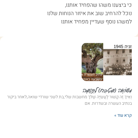
כי ביצענו משהו שהפחיד אותנו,
נוכל להרחיב שוב את איזור הנוחות שלנו
למשהו נוסף שעדיין מפחיד אותנו
מִשּׁוֹאָה (וּמִטֶבַח) לִתְקוּמָה
וְאֵיךְ זֶה קָשׁוּר לָעֲשִׂיָּה שֶׁלּך מחשבות שלי,בת לשני שורדי שואה,לאחר ביקור
בנתיב העשרה ובשדרות. אם
קרא עוד »