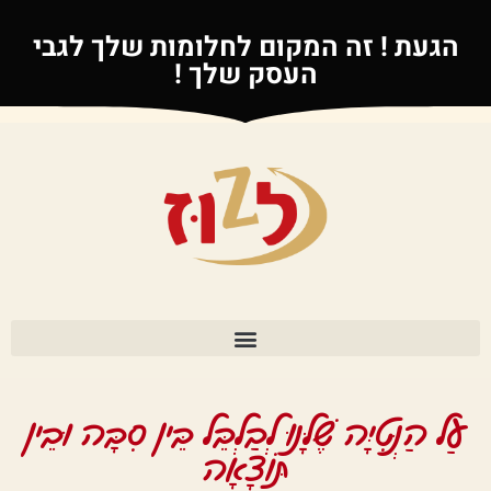
הגעת ! זה המקום לחלומות שלך לגבי
העסק שלך !
עַל הַנְּטִיָּה שֶׁלָּנוּ לְבַלְבֵּל בֵּין סִבָּה וּבֵין
תּוֹצָאָה