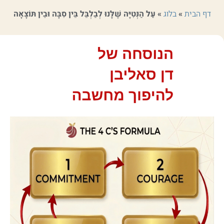
דף הבית
»
בלוג
»
עַל הַנְּטִיָּה שֶׁלָּנוּ לְבַלְבֵּל בֵּין סִבָּה וּבֵין תּוֹצָאָה