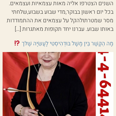
השנים הצטרפו אליה מאות עצמאיות ועצמאים.
בכל יום ראשון בבוקר,מדי שבוע בשבוע,שלחתי
מסר שמטרתולהקל על עצמאים את ההתמודדות
באותו שבוע. עברנו יחד תקופות מאתגרות […]
מָה הַקֶּשֶׁר בֵּין מָשָׁל בּוּדְהִיסְטִי לָעֲשִׂיָּה שֶׁלּך