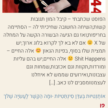
הפוסט שכתבתי – קיבל המון תגובות
קשות;השיחה החשובה שחיכיתי לה – הסתיימה
בחריפות;ואז גם הגיעה הבשורה הקשה על המחלה
של X
אם לא בא לך לקרוא בלוג ארוך,יש
תמצית שלו בסוף, בפינת הגאון
אלה החיים –
Shit Happens
אלה החיים,יש בהם עליות
ומורדות,תקוות וגם אכזבות,שמחות וגם
עצבונות,ואירועים שממש לא איחלנו
לעצמנוומסבים לנו כאב. […]
אוֹתֶנְטִיּוּת בְּעִדַּן סִינְתֵּטִיּוֹת -וּמָה הַקֶּשֶׁר לָעֲשִׂיָּה שֶׁלּך