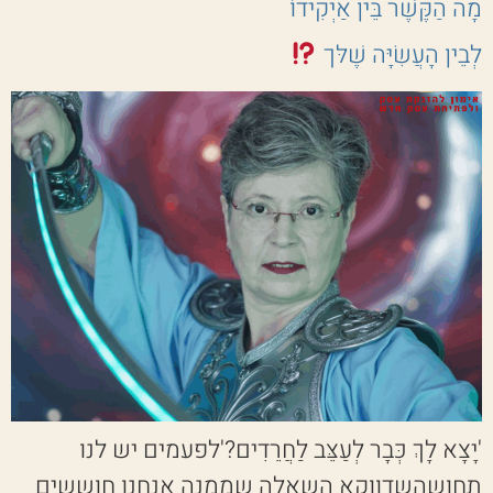
מָה הַקֶּשֶׁר בֵּין אַיְקִידוֹ
לְבֵין הָעֲשִׂיָּה שֶׁלּך
'יָצָא לָךְ כְּבָר לְעַצֵּב לַחֲרֵדִים?'לפעמים יש לנו
תחושהשדווקא השאלה שממנה אנחנו חוששים