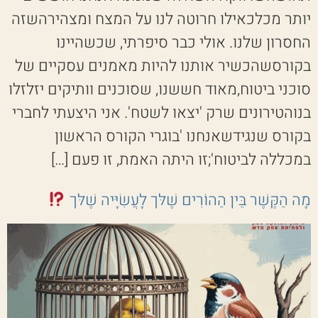
יותר מכלכאילו חרוטה לנו על המצח ומצהירהשזה
החסרון שלנו. אולי כבר סיפרתי, שכשהיינו
בקורסשהכשיר אותנו להיות מאמנים עסקיים של
סוכני ביטוח,מאוד חששנו, שסוכנים וותיקים יזלזלו
בנוהטירונים שרק 'יצאו לשטח'. אני היצעתי לחברי
בקורס שנגידשאנחנו 'בוגרי הקורס הראשון
במכללה לביטוח';זו היתה האמת, זו פעם […]
מָה הַקֶּשֶׁר בֵּין הַהוֹרִים שֶׁלּך לָעֲשִׂיָּיה שֶׁלּך