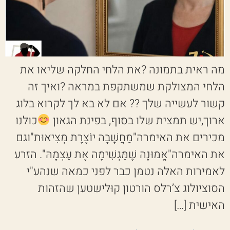
מה ראית בתמונה ?את הלחי החלקה שליאו את
הלחי המצולקת שמשתקפת במראה ?ואיך זה
קשור לעשייה שלך ?? אם לא בא לך לקרוא בלוג
ארוך,יש תמצית שלו בסוף, בפינת הגאון
כולנו
מכירים את האימרה"מַחֲשָׁבָה יוֹצֶרֶת מְצִיאוּת"וגם
את האימרה"אֱמוּנָה שֶׁמַּגְשִׁימָה אֶת עַצְמָהּ". הזרע
לאמירות האלה נטמן כבר לפני כמאה שנהע"י
הסוציולוג צ’רלס הורטון קוּלישטען שהזהות
האישית […]