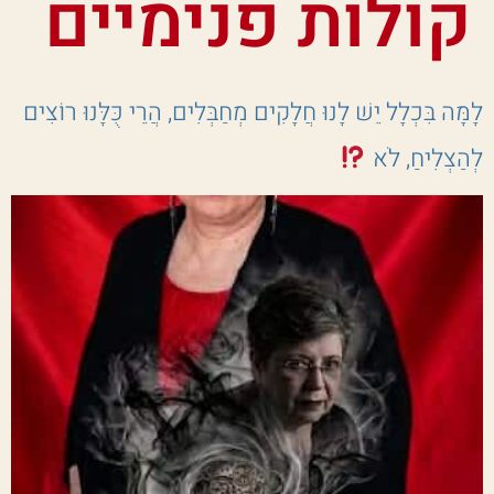
קולות פנימיים
לָמָּה בִּכְלָל יֵשׁ לָנוּ חֲלָקִים מְחַבְּלִים, הֲרֵי כֻּלָּנוּ רוֹצִים
לְהַצְלִיחַ, לֹא