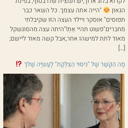
לקרוא בלוג ארוך,יש תמצית שלו בסוף, בפינת
הגאון
"הייה אתה עצמך. כל השאר כבר
תפוסים" אוסקר ויילד העצה הזו שקיבלתי
מחברים"פשוט תהיי אַתְּ!"היתה עצה מהסוגשקל
מאוד לתת למישהו אחר,אבל קשה מאוד ליישם;
[…]
מָה הַקֶּשֶׁר שֶׁל "נִיסּוּי הַצַּלֶּקֶת" לָעֲשִׂיָּה שֶׁלּך