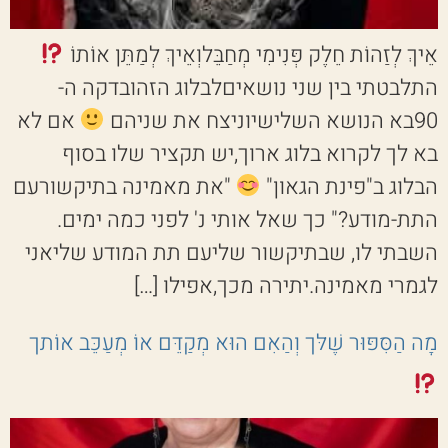
אֵיךְ לְזַהוֹת חֵלֶק פְּנִימִי מְחַבֵּלוְאֵיךְ לְמַתֵּן אוֹתוֹ
התלבטתי בין שני נושאיםלבלוג הזהובדקה ה-
90בא הנושא השלישיוניצח את שניהם
אם לא
בא לך לקרוא בלוג ארוך,יש תקציר שלו בסוף
הבלוג ב"פינת הגאון"
"את מאמינה בתיקשורעם
התת-מודע?" כך שאל אותי נ' לפני כמה ימים.
השבתי לו, שבתיקשור שליעם תת המודע שליאני
לגמרי מאמינה.יתירה מכך,אפילו […]
מָה הַסִּפּוּר שֶׁלּך וְהַאִם הוּא מְקַדֵּם אוֹ מְעַכֵּב אוֹתך