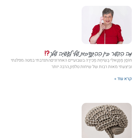
מָה הַקֶּשֶׁר בֵּין הַהִתְנַדְּבוּת שֶׁלִּי לָעֲשִׂיָּה שֶׁלּך
חוֹסֶן מֶנְטָאלִי בְּשִׂיחַת מְכִירָה בשבועיים האחרוניםהתנדבתי במטה מפלגתי
וביצעתי מאות רבות של שיחות טלפון,הרבה יותר
קרא עוד »