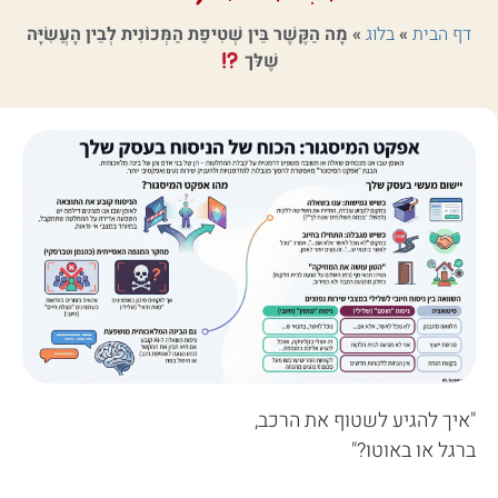
דף הבית
»
בלוג
»
מָה הַקֶּשֶׁר בֵּין שְׁטִיפַת הַמְּכוֹנִית לְבֵין הָעֲשִׂיָּה
שֶׁלּך
"איך להגיע לשטוף את הרכב,
ברגל או באוטו?"