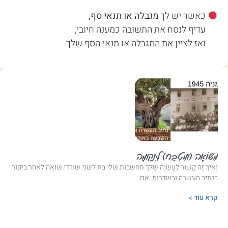
כאשר יש לך
מגבלה או תנאי סף,
עדיף לנסח את התשובה כמענה חיובי,
ואז לציין את המגבלה או תנאי הסף שלך
מִשּׁוֹאָה (וּמִטֶבַח) לִתְקוּמָה
וְאֵיךְ זֶה קָשׁוּר לָעֲשִׂיָּה שֶׁלּך מחשבות שלי,בת לשני שורדי שואה,לאחר ביקור
בנתיב העשרה ובשדרות. אם
קרא עוד »