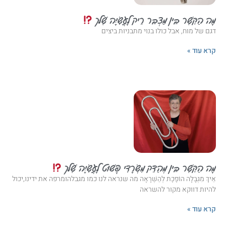
מָה הַקֶּשֶׁר בֵּין מַצְבֵּר רֵיק לָעֲשִׂיָּה שֶׁלּך
דגם של מוח, אבל כולו בנוי מתבניות ביצים
קרא עוד »
מָה הַקֶּשֶׁר בֵּין מְהַדֵּק מִשְׂרָדִי פָּשׁוּט לָעֲשִׂיָּה שֶׁלּך
אֵיךְ מִגְבָּלָה הוֹפֶכֶת לְהַשְׁרָאָה מה שנראה לנו כמו מגבלהומרפה את ידינו,יכול
להיות דווקא מקור להשראה
קרא עוד »