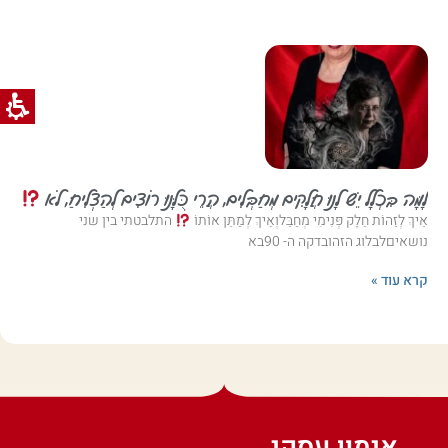
לָמָּה בִּכְלָל יֵשׁ לָנוּ חֲלָקִים מְחַבְּלִים, הֲרֵי כֻּלָּנוּ רוֹצִים לְהַצְלִיחַ, לֹא
אֵיךְ לְזַהוֹת חֵלֶק פְּנִימִי מְחַבֵּלוְאֵיךְ לְמַתֵּן אוֹתוֹ
התלבטתי בין שני
נושאיםלבלוג הזהובדקה ה- 90בא
קרא עוד »
אימון עסקי