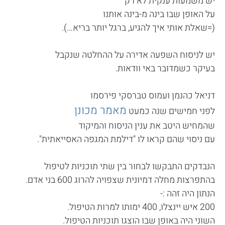
יש משמעות ענקית לא רק
על האופן שבו בינה מ-בינה אותנו
(=שאלת אותי איך להגיע, ברגל יותר בריא…).
יש לניסוח השפעה אדירה על ההחלטה שנקבל
בעיקר כשמדובר באי וודאות.
דניאל כהנמן ועמוס טברסקי פירסמו
מאמר מכונן
לפני חמישים שנה כמעט
שהמחיש היטב את ענין הניסוח והמיקוד
עם ניסוי שהם קראו לו "דילמת המגפה האסייאתית".
הנבדקים התבקשו לבחור בין שתי תוכניות לטיפול
בהתפרצות מחלה דמיונית שצפויה להרוג 600 בני אדם.
הנתון היה זהה :-
200 איש יינצלו, 400 ימותו למרות הטיפול.
השוני היה באופן שבו הוצגו תוכניות הטיפול.