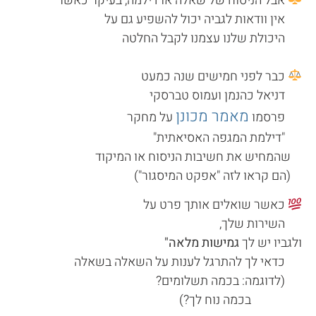
אבל הניסוח של שאלה או דילמה, בעיקר כאשר
אין וודאות לגביה יכול להשפיע גם על
היכולת שלנו עצמנו לקבל החלטה
כבר לפני חמישים שנה כמעט
דניאל כהנמן ועמוס טברסקי
מאמר מכונן
פרסמו
על מחקר
"דילמת המגפה האסיאתית"
שהמחיש את חשיבות הניסוח או המיקוד
(הם קראו לזה "אפקט המיסגור")
כאשר שואלים אותך פרט על
השירות שלך,
ולגביו יש לך
גמישות מלאה"
כדאי לך להתרגל לענות על השאלה בשאלה
(לדוגמה: בכמה תשלומים?
בכמה נוח לך?)