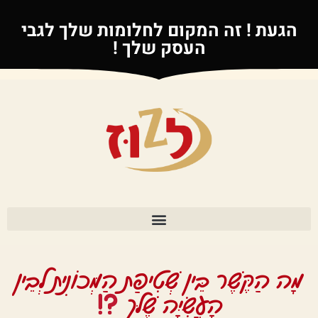
הגעת ! זה המקום לחלומות שלך לגבי
העסק שלך !
מָה הַקֶּשֶׁר בֵּין שְׁטִיפַת הַמְּכוֹנִית לְבֵין
הָעֲשִׂיָּה שֶׁלּך