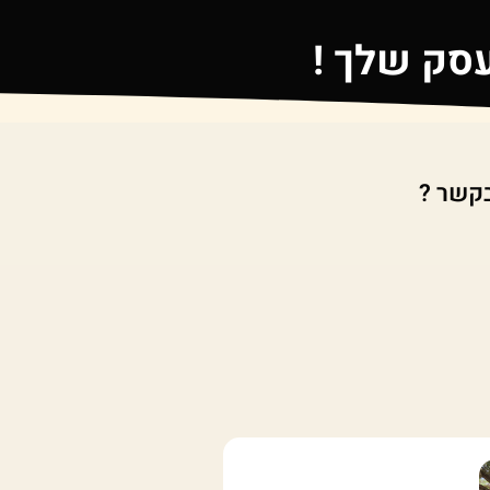
עסק שלך !
קשר ?