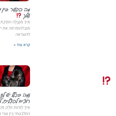
מָה הַקֶּשֶׁר בֵּין מְה
שֶׁלּך
אֵיךְ מִגְבָּלָה הוֹפֶ
מגבלהומרפה את ידי
להשראה
קרא עוד »
לָמָּה בִּכְלָל יֵשׁ לָנו
רוֹצִים לְהַצְלִיחַ, 
אֵיךְ לְזַהוֹת חֵלֶק פְּנִי
התלבטתי בין שני נוש