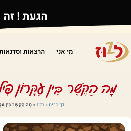
הגעת ! זה 
מי אני
הרצאות וסדנאות
מָה הַקֶּשֶׁר בֵּין עִקָּרוֹן פִילוֹסו
דף הבית
»
בלוג
»
מָה הַקֶּשֶׁר בֵּין עִקָּ