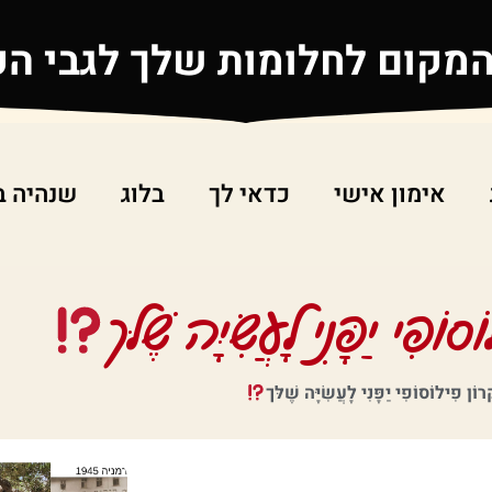
המקום לחלומות שלך לגבי ה
אימון אישי
כדאי לך
בלוג
שנהיה ב
ֹפִי יַפָּנִי לָעֲשִׂיָּה שֶׁלּך
רוֹן פִילוֹסוֹפִי יַפָּנִי לָעֲשִׂיָּה שֶׁלּך