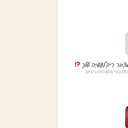
צְבֵּר רֵיק לָעֲשִׂיָּה שֶׁלּך
לו בנוי מתבניות ביצים