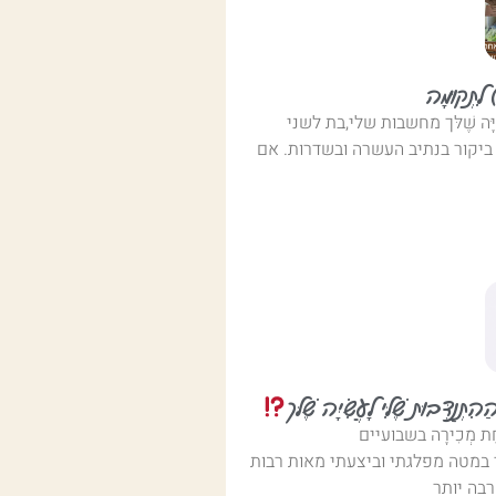
 לִתְקוּמָה
עֲשִׂיָּה שֶׁלּך מחשבות שלי,בת לשני
ביקור בנתיב העשרה ובשדרות. אם
תְנַדְּבוּת שֶׁלִּי לָעֲשִׂיָּה שֶׁלּך
ִיחַת מְכִירָה בשבועיים
במטה מפלגתי וביצעתי מאות רבות
בה יותר