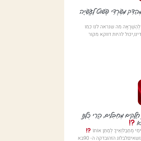
ַדֵּק מִשְׂרָדִי פָּשׁוּט לָעֲשִׂיָּה
כֶת לְהַשְׁרָאָה מה שנראה לנו כמו
נו,יכול להיות דווקא מקור
ּ חֲלָקִים מְחַבְּלִים, הֲרֵי כֻּלָּנוּ
לֹא
מִי מְחַבֵּלוְאֵיךְ לְמַתֵּן אוֹתוֹ
איםלבלוג הזהובדקה ה- 90בא