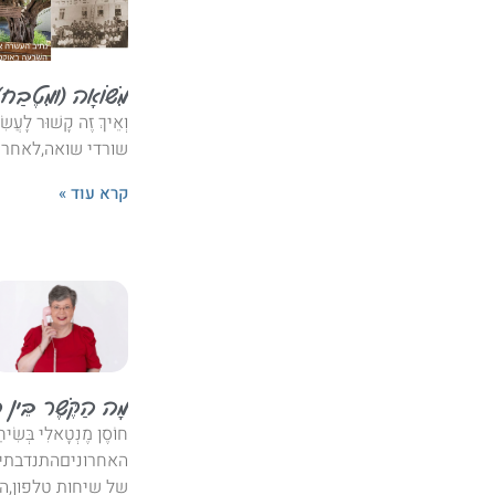
מִשּׁוֹאָה (וּמִטֶבַח)
וְאֵיךְ זֶה קָשׁוּר לָ
שורדי שואה,לאחר 
קרא עוד »
מָה הַקֶּשֶׁר בֵּין הַהִ
חוֹסֶן מֶנְטָאלִי בְּשׂ
האחרוניםהתנדבתי 
של שיחות טלפון,הר