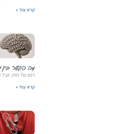
קרא עוד »
מָה הַקֶּשֶׁר בֵּין מַ
דגם של מוח, אבל כו
קרא עוד »