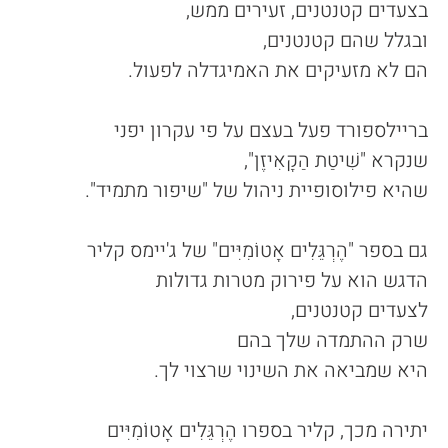
בצעדים קטנטנים, זעירים ממש,
ובגלל שהם קטנטנים,
הם לא מזעיקים את האמיגדלה לפעול.
בריילספורד פעל בעצם על פי עקרון יפני
שנקרא "שִׁיטַת הַקָאִיזֶן",
שהיא פילוסופיית ניהול של "שיפור מתמיד".
גם בספר "הֶרְגֵּלִים אָטוֹמִיִּים" של ג'יימס קליר
הדגש הוא על פירוק מטרות גדולות
לצעדים קטנטנים,
שרק ההתמדה שלך בהם
היא שמביאה את השינוי שרצוי לך.
יתירה מכך, קליר בספרו הֶרְגֵּלִים אָטוֹמִיִּים