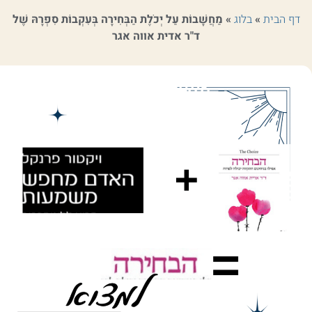
דף הבית
»
בלוג
»
מַחֲשָׁבוֹת עַל יְכֹלֶת הַבְּחִירָה בְּעִקְבוֹת סִפְרָהּ שֶׁל
ד"ר אדית אווה אגר