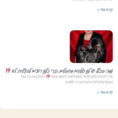
קרא עוד »
לָמָּה בִּכְלָל יֵשׁ לָנוּ חֲלָקִים מְחַבְּלִים, הֲרֵי כֻּלָּנוּ רוֹצִים לְהַצְלִיחַ, לֹא
אֵיךְ לְזַהוֹת חֵלֶק פְּנִימִי מְחַבֵּלוְאֵיךְ לְמַתֵּן אוֹתוֹ
התלבטתי בין שני
נושאיםלבלוג הזהובדקה ה- 90בא
קרא עוד »