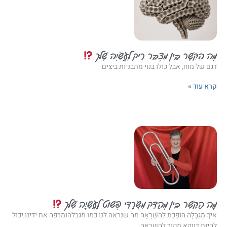
מָה הַקֶּשֶׁר בֵּין מַצְבֵּר רֵיק לָעֲשִׂיָּה שֶׁלּך
דגם של מוח, אבל כולו בנוי מתבניות ביצים
קרא עוד »
מָה הַקֶּשֶׁר בֵּין מְהַדֵּק מִשְׂרָדִי פָּשׁוּט לָעֲשִׂיָּה שֶׁלּך
אֵיךְ מִגְבָּלָה הוֹפֶכֶת לְהַשְׁרָאָה מה שנראה לנו כמו מגבלהומרפה את ידינו,יכול
להיות דווקא מקור להשראה