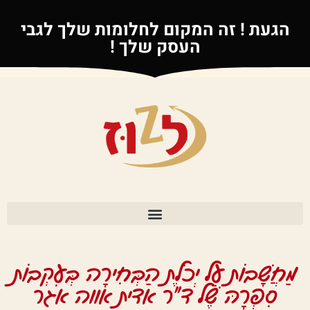
הגעת ! זה המקום לחלומות שלך לגבי
העסק שלך !
מַחֲשָׁבוֹת עַל יְכֹלֶת הַבְּחִירָה בְּעִקְבוֹת
סִפְרָהּ שֶׁל ד"ר אדית אווה אגר