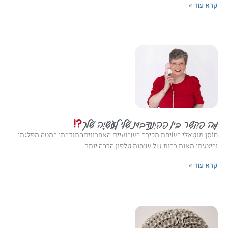
קרא עוד »
מָה הַקֶּשֶׁר בֵּין הַהִתְנַדְּבוּת שֶׁלִּי לָעֲשִׂיָּה שֶׁלּך
חוֹסֶן מֶנְטָאלִי בְּשִׂיחַת מְכִירָה בשבועיים האחרוניםהתנדבתי במטה מפלגתי
וביצעתי מאות רבות של שיחות טלפון,הרבה יותר
קרא עוד »