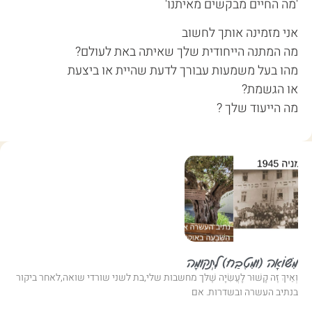
'מה החיים מבקשים מאיתנו'
אני מזמינה אותך לחשוב
מה המתנה הייחודית שלך שאיתה באת לעולם?
מהו בעל משמעות עבורך לדעת שהיית או ביצעת
או הגשמת?
מה הייעוד שלך ?
מִשּׁוֹאָה (וּמִטֶבַח) לִתְקוּמָה
וְאֵיךְ זֶה קָשׁוּר לָעֲשִׂיָּה שֶׁלּך מחשבות שלי,בת לשני שורדי שואה,לאחר ביקור
בנתיב העשרה ובשדרות. אם