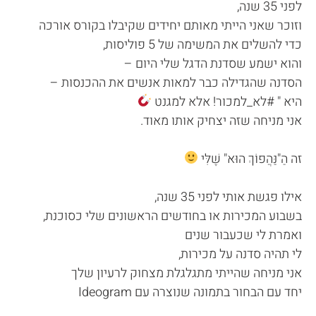
לפני 35 שנה,
וזוכר שאני הייתי מאותם יחידים שקיבלו בקורס אורכה
כדי להשלים את המשימה של 5 פוליסות,
והוא ישמע שסדנת הדגל שלי היום –
הסדנה שהגדילה כבר למאות אנשים את ההכנסות –
היא " #לא_למכור! אלא למגנט
אני מניחה שזה יצחיק אותו מאוד.
זה הַ"נַּהֲפוֹךְ הוּא" שֶׁלִּי
אילו פגשת אותי לפני 35 שנה,
בשבוע המכירות או בחודשים הראשונים שלי כסוכנת,
ואמרת לי שכעבור שנים
לי תהיה סדנה על מכירות,
אני מניחה שהייתי מתגלגלת מצחוק לרעיון שלך
יחד עם הבחור בתמונה שנוצרה עם Ideogram