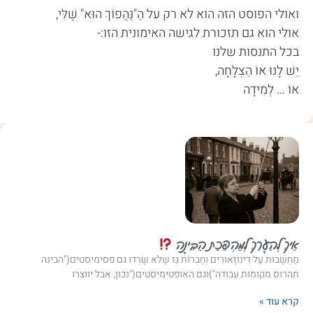
ואולי הפוסט הזה הוא לא רק על הַ"נַּהֲפוֹךְ הוּא" שֶׁלִּי,
אולי הוא גם תזכורת לגישה האימונית הזו:-
בכל התנסות שלנו
יֵשׁ לָנוּ אוֹ הַצְלָחָה,
אוֹ … לְמִידָה
אֵיךְ לְהֵעָרֵךְ לְמַהְפֵּכַת הַבִּינָה
מַחְשָׁבוֹת עַל דִּינוֹזָאוּרִים וְחֶבְרוֹת גַּז שֶׁלֹּא שָׂרְדוּ גם פסימיסטים("הבינה
תהרוס מקומות עבודה")וגם האופטימיסטים("נכון, אבל יווצרו
קרא עוד »