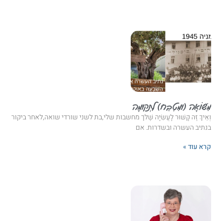
מִשּׁוֹאָה (וּמִטֶבַח) לִתְקוּמָה
וְאֵיךְ זֶה קָשׁוּר לָעֲשִׂיָּה שֶׁלּך מחשבות שלי,בת לשני שורדי שואה,לאחר ביקור
בנתיב העשרה ובשדרות. אם
קרא עוד »