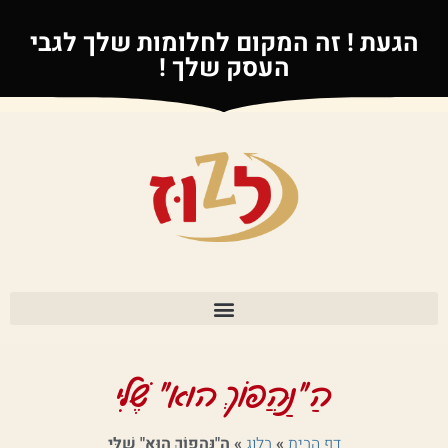
הגעת ! זה המקום לחלומות שלך לגבי
העסק שלך !
הַ"נַּהֲפוֹךְ הוּא" שֶׁלִּי
דף הבית
»
בלוג
»
הַ"נַּהֲפוֹךְ הוּא" שֶׁלִּי