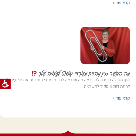
קרא עוד »
מָה הַקֶּשֶׁר בֵּין מְהַדֵּק מִשְׂרָדִי פָּשׁוּט לָעֲשִׂיָּה שֶׁלּך
אֵיךְ מִגְבָּלָה הוֹפֶכֶת לְהַשְׁרָאָה מה שנראה לנו כמו מגבלהומרפה את ידינו,יכול
להיות דווקא מקור להשראה
קרא עוד »