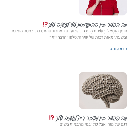
מָה הַקֶּשֶׁר בֵּין הַהִתְנַדְּבוּת שֶׁלִּי לָעֲשִׂיָּה שֶׁלּך
חוֹסֶן מֶנְטָאלִי בְּשִׂיחַת מְכִירָה בשבועיים האחרוניםהתנדבתי במטה מפלגתי
וביצעתי מאות רבות של שיחות טלפון,הרבה יותר
קרא עוד »
מָה הַקֶּשֶׁר בֵּין מַצְבֵּר רֵיק לָעֲשִׂיָּה שֶׁלּך
דגם של מוח, אבל כולו בנוי מתבניות ביצים