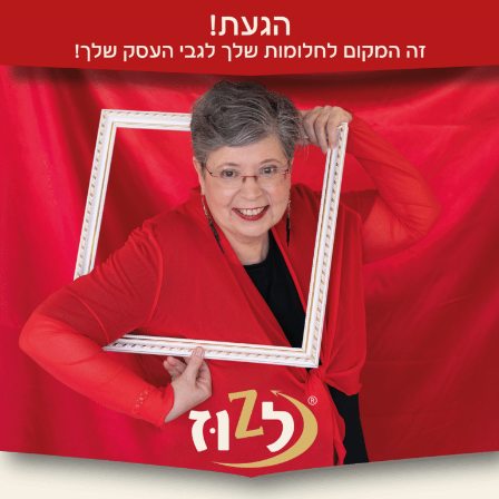
Car
dori
lu